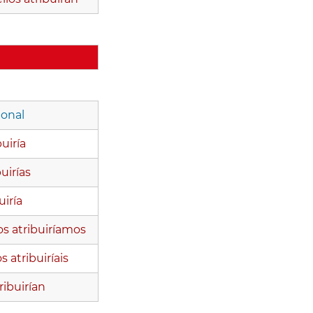
ional
buiría
buirías
uiría
os atribuiríamos
s atribuiríais
tribuirían