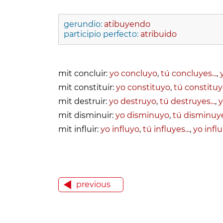
gerundio:
atibuyendo
participio perfecto:
atribuido
mit concluir:
yo concluyo
,
tú concluyes...
,
mit constituir:
yo constituyo
,
tú constituye
mit destruir:
yo destruyo
,
tú destruyes...
,
y
mit disminuir:
yo disminuyo
,
tú disminuyes
mit influir:
yo influyo
,
tú influyes...
,
yo influ
previous