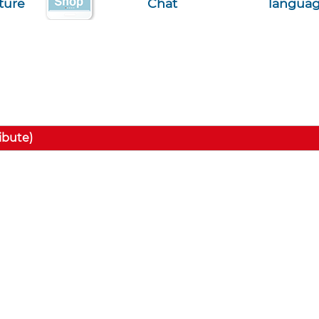
ature
Chat
langua
ribute)