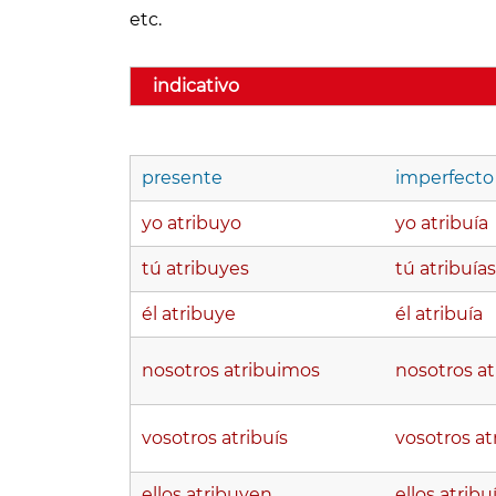
etc.
indicativo
presente
imperfecto
yo atribuyo
yo atribuía
tú atribuyes
tú atribuías
él atribuye
él atribuía
nosotros atribuimos
nosotros a
vosotros atribuís
vosotros at
ellos atribuyen
ellos atribu