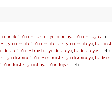
yo concluí
,
tú concluiste... yo concluya
,
tú concluyas ...
etc
s...
,
yo constituí
,
tú constituiste... yo constituya
,
tú consti
o destruí
,
tú destruiste... yo destruya
,
tú destruyas ...
etc.
...
,
yo disminuí
,
tú desminuiste... yo disminuya
,
tú dismin
í
,
tú influiste... yo influya
,
tú influyas ...
etc.