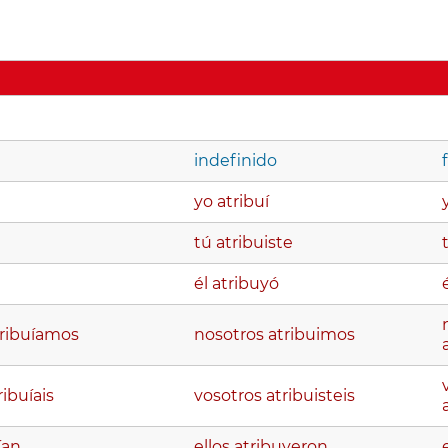
indefinido
yo atribuí
tú atribuiste
él atribuyó
tribuíamos
nosotros atribuimos
ribuíais
vosotros atribuisteis
ían
ellos atribuyeron