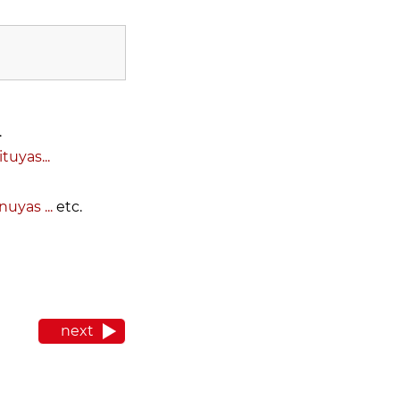
.
tuyas...
uyas ...
etc.
next