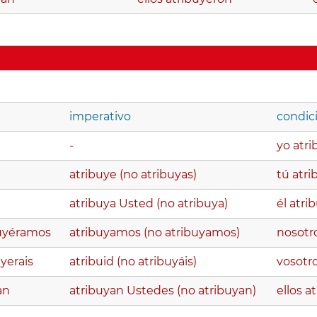
imperativo
condic
-
yo atri
atribuye (no atribuyas)
tú atri
atribuya Usted (no atribuya)
él atrib
buyéramos
atribuyamos (no atribuyamos)
nosotr
yerais
atribuid (no atribuyáis)
vosotro
an
atribuyan Ustedes (no atribuyan)
ellos a