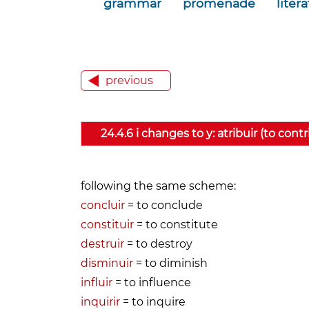
grammar
promenade
liter
previous
24.4.6 i changes to y: atribuir (to cont
following the same scheme:
concluir
= to conclude
constituir
= to constitute
destruir
= to destroy
disminuir
= to diminish
influir
= to influence
inquirir
= to inquire