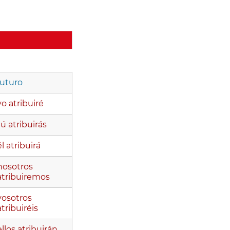
futuro
yo atribuiré
tú atribuirás
él atribuirá
nosotros
atribuiremos
vosotros
atribuiréis
ellos atribuirán